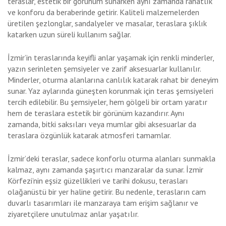
teraslar, estetik bir görünüm sunarken aynı zamanda rahatlık
ve konforu da beraberinde getirir. Kaliteli malzemelerden
üretilen şezlonglar, sandalyeler ve masalar, teraslara şıklık
katarken uzun süreli kullanım sağlar.
İzmir’in teraslarında keyifli anlar yaşamak için renkli minderler,
yazın serinleten şemsiyeler ve zarif aksesuarlar kullanılır.
Minderler, oturma alanlarına canlılık katarak rahat bir deneyim
sunar. Yaz aylarında güneşten korunmak için teras şemsiyeleri
tercih edilebilir. Bu şemsiyeler, hem gölgeli bir ortam yaratır
hem de teraslara estetik bir görünüm kazandırır. Aynı
zamanda, bitki saksıları veya mumlar gibi aksesuarlar da
teraslara özgünlük katarak atmosferi tamamlar.
İzmir’deki teraslar, sadece konforlu oturma alanları sunmakla
kalmaz, aynı zamanda şaşırtıcı manzaralar da sunar. İzmir
Körfezi’nin eşsiz güzellikleri ve tarihi dokusu, terasları
olağanüstü bir yer haline getirir. Bu nedenle, terasların cam
duvarlı tasarımları ile manzaraya tam erişim sağlanır ve
ziyaretçilere unutulmaz anlar yaşatılır.