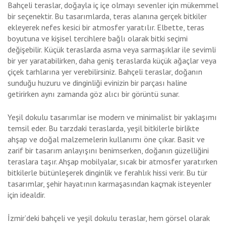
Bahçeli teraslar, doğayla iç içe olmayı sevenler için mükemmel
bir seçenektir. Bu tasarımlarda, teras alanına gerçek bitkiler
ekleyerek nefes kesici bir atmosfer yaratılır. Elbette, teras
boyutuna ve kişisel tercihlere bağlı olarak bitki seçimi
değişebilir. Küçük teraslarda asma veya sarmaşıklar ile sevimli
bir yer yaratabilirken, daha geniş teraslarda küçük ağaçlar veya
çiçek tarhlarına yer verebilirsiniz. Bahçeli teraslar, doğanın
sunduğu huzuru ve dinginliği evinizin bir parçası haline
getirirken aynı zamanda göz alıcı bir görüntü sunar.
Yeşil dokulu tasarımlar ise modern ve minimalist bir yaklaşımı
temsil eder. Bu tarzdaki teraslarda, yeşil bitkilerle birlikte
ahşap ve doğal malzemelerin kullanımı öne çıkar. Basit ve
zarif bir tasarım anlayışını benimserken, doğanın güzelliğini
teraslara taşır. Ahşap mobilyalar, sıcak bir atmosfer yaratırken
bitkilerle bütünleşerek dinginlik ve ferahlık hissi verir. Bu tür
tasarımlar, şehir hayatının karmaşasından kaçmak isteyenler
için idealdir.
İzmir’deki bahçeli ve yeşil dokulu teraslar, hem görsel olarak