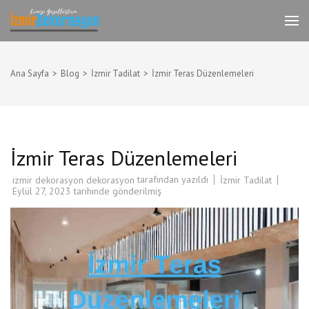
İçeriğe
atla
İzmir Tadilat Dekorasyon
İzmir Dekorasyon Komple Ev,Daire,İşyeri
(Enter
Dekorasyonu
tuşuna
basın)
Ana Sayfa
>
Blog
>
İzmir Tadilat
>
İzmir Teras Düzenlemeleri
İzmir Teras Düzenlemeleri
tarafından yazıldı
İzmir Tadilat
izmir dekorasyon dekorasyon
Eylül 27, 2023
tarihinde gönderilmiş