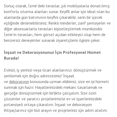
Sonuç olarak, İzmir’deki teraslar, şık mobilyalarla donatılmış
konforlu oturma alanları sunar. Keyifli anlar için ideal olan bu
alanlarda gün batımının keyfini çıkarabilir, serin bir içecek
eşliğinde dinlenebilirsiniz. Renkli minderler, zarif şemsiyeler ve
diğer aksesuarlarla terasları kişiselleştirmek mümkündür.
İzmir’in terasları, hem görsel açıdan etkileyici olup hem de
benzersiz deneyimler sunarak ziyaretçilerin ilgisini çeker.
İnşaat ve Dekorasyonunuz İçin Profesyonel Hizmet
Burada!
Evinizi, iş yerinizi veya ticari alanlarınızı dönüştürmek ve
yenilemek için doğru adrestesiniz! İnşaat
ve
dekorasyon
konusunda uzman ekibimiz, size en iyi hizmeti
sunmak için hazır. Hayallerinizdeki mekanı tasarlamak ve
gerçeğe dönüştürmek için birlikte çalışalım. Size özel
çözümler ve yaratıcı projelerimizle ev ve işyerlerinizdeki
potansiyeli ortaya çıkaralım. İnşaat ve dekorasyon
ihtiyaçlarınız için bizi arayın ve projeleriniz için adım atalım.