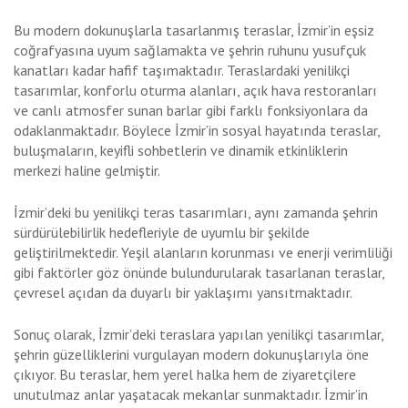
Bu modern dokunuşlarla tasarlanmış teraslar, İzmir’in eşsiz
coğrafyasına uyum sağlamakta ve şehrin ruhunu yusufçuk
kanatları kadar hafif taşımaktadır. Teraslardaki yenilikçi
tasarımlar, konforlu oturma alanları, açık hava restoranları
ve canlı atmosfer sunan barlar gibi farklı fonksiyonlara da
odaklanmaktadır. Böylece İzmir’in sosyal hayatında teraslar,
buluşmaların, keyifli sohbetlerin ve dinamik etkinliklerin
merkezi haline gelmiştir.
İzmir’deki bu yenilikçi teras tasarımları, aynı zamanda şehrin
sürdürülebilirlik hedefleriyle de uyumlu bir şekilde
geliştirilmektedir. Yeşil alanların korunması ve enerji verimliliği
gibi faktörler göz önünde bulundurularak tasarlanan teraslar,
çevresel açıdan da duyarlı bir yaklaşımı yansıtmaktadır.
Sonuç olarak, İzmir’deki teraslara yapılan yenilikçi tasarımlar,
şehrin güzelliklerini vurgulayan modern dokunuşlarıyla öne
çıkıyor. Bu teraslar, hem yerel halka hem de ziyaretçilere
unutulmaz anlar yaşatacak mekanlar sunmaktadır. İzmir’in