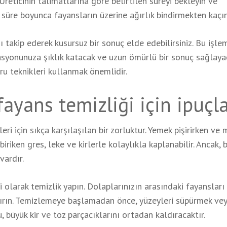
reticinin talimatlarına göre belirtilen süreyi bekleyin ve
üre boyunca fayansların üzerine ağırlık bindirmekten kaçın
takip ederek kusursuz bir sonuç elde edebilirsiniz. Bu işle
syonunuza şıklık katacak ve uzun ömürlü bir sonuç sağlayac
u teknikleri kullanmak önemlidir.
ayans temizliği için ipuçla
eri için sıkça karşılaşılan bir zorluktur. Yemek pişirirken ve
iriken gres, leke ve kirlerle kolaylıkla kaplanabilir. Ancak, 
vardır.
i olarak temizlik yapın. Dolaplarınızın arasındaki fayansları
 ayırın. Temizlemeye başlamadan önce, yüzeyleri süpürmek ve
, büyük kir ve toz parçacıklarını ortadan kaldıracaktır.