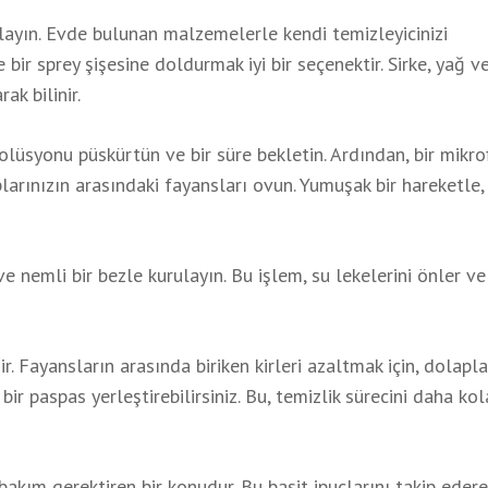
rlayın. Evde bulunan malzemelerle kendi temizleyicinizi
 bir sprey şişesine doldurmak iyi bir seçenektir. Sirke, yağ ve
ak bilinir.
solüsyonu püskürtün ve bir süre bekletin. Ardından, bir mikro
arınızın arasındaki fayansları ovun. Yumuşak bir hareketle,
ve nemli bir bezle kurulayın. Bu işlem, su lekelerini önler ve
 Fayansların arasında biriken kirleri azaltmak için, dolapla
bir paspas yerleştirebilirsiniz. Bu, temizlik sürecini daha ko
bakım gerektiren bir konudur. Bu basit ipuçlarını takip edere