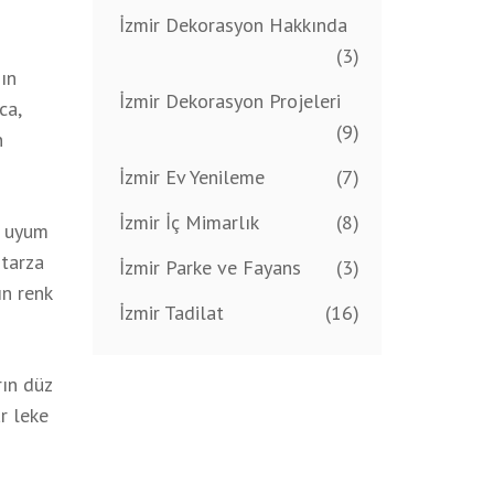
İzmir Dekorasyon Hakkında
(3)
nın
İzmir Dekorasyon Projeleri
ca,
(9)
n
İzmir Ev Yenileme
(7)
İzmir İç Mimarlık
(8)
a uyum
 tarza
İzmir Parke ve Fayans
(3)
ın renk
İzmir Tadilat
(16)
rın düz
r leke