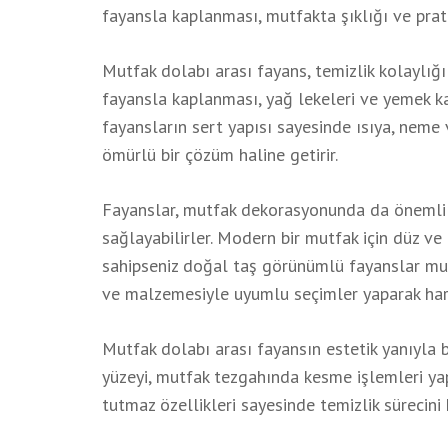
fayansla kaplanması, mutfakta şıklığı ve pratik
Mutfak dolabı arası fayans, temizlik kolaylığı
fayansla kaplanması, yağ lekeleri ve yemek kalı
fayansların sert yapısı sayesinde ısıya, neme 
ömürlü bir çözüm haline getirir.
Fayanslar, mutfak dekorasyonunda da önemli b
sağlayabilirler. Modern bir mutfak için düz ve p
sahipseniz doğal taş görünümlü fayanslar mutf
ve malzemesiyle uyumlu seçimler yaparak harm
Mutfak dolabı arası fayansın estetik yanıyla b
yüzeyi, mutfak tezgahında kesme işlemleri yap
tutmaz özellikleri sayesinde temizlik sürecini 