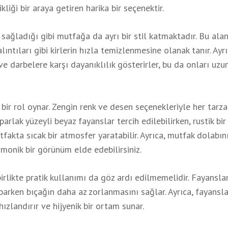
liği bir araya getiren harika bir seçenektir.
 sağladığı gibi mutfağa da ayrı bir stil katmaktadır. Bu ala
ntıları gibi kirlerin hızla temizlenmesine olanak tanır. Ayrı
ve darbelere karşı dayanıklılık gösterirler, bu da onları uzu
ir rol oynar. Zengin renk ve desen seçenekleriyle her tarz
arlak yüzeyli beyaz fayanslar tercih edilebilirken, rustik bir
akta sıcak bir atmosfer yaratabilir. Ayrıca, mutfak dolabın
onik bir görünüm elde edebilirsiniz.
irlikte pratik kullanımı da göz ardı edilmemelidir. Fayansla
arken bıçağın daha az zorlanmasını sağlar. Ayrıca, fayansla
hızlandırır ve hijyenik bir ortam sunar.