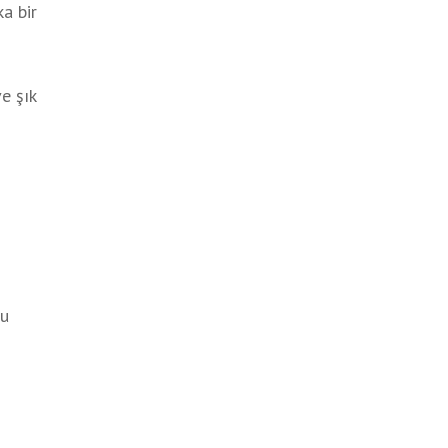
a bir
e şık
bu