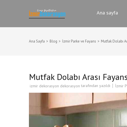
İçeriğe
İZMIR TADILAT DE
atla
İzmir Dekorasyon Komple Ev,Dai
Ana sayfa
(Enter
tuşuna
basın)
Ana Sayfa
>
Blog
>
İzmir Parke ve Fayans
>
Mutfak Dolabı A
Mutfak Dolabı Arası Fayan
tarafından yazıldı
İzmir 
izmir dekorasyon dekorasyon