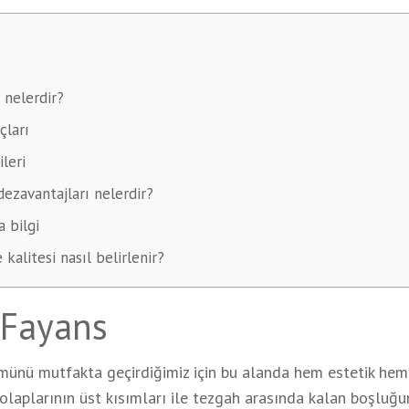
 nelerdir?
çları
leri
dezavantajları nelerdir?
a bilgi
kalitesi nasıl belirlenir?
 Fayans
lümünü mutfakta geçirdiğimiz için bu alanda hem estetik he
olaplarının üst kısımları ile tezgah arasında kalan boşluğu