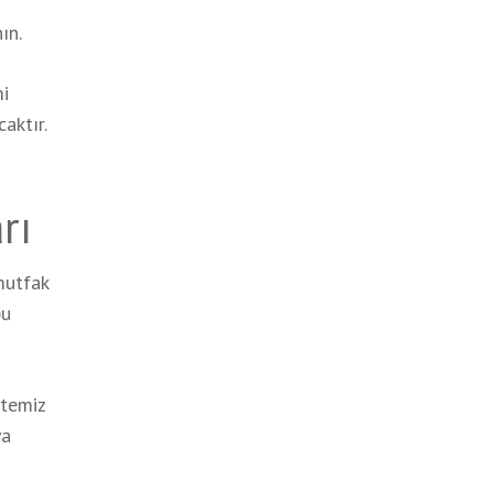
ın.
mi
aktır.
rı
 mutfak
bu
 temiz
ya