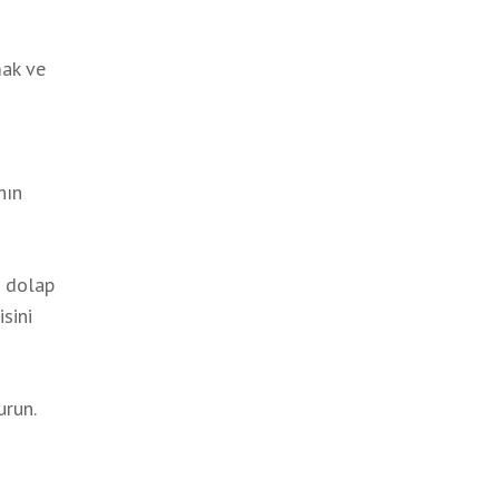
mak ve
nın
e dolap
sini
urun.