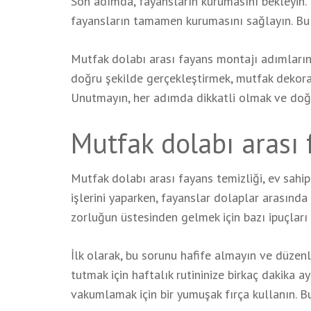
Son adımda, fayansların kurumasını bekleyin. Ü
fayansların tamamen kurumasını sağlayın. Bu s
Mutfak dolabı arası fayans montajı adımlarını 
doğru şekilde gerçekleştirmek, mutfak dekora
Unutmayın, her adımda dikkatli olmak ve doğr
Mutfak dolabı arası f
Mutfak dolabı arası fayans temizliği, ev sahipl
işlerini yaparken, fayanslar dolaplar arasında b
zorluğun üstesinden gelmek için bazı ipuçları 
İlk olarak, bu sorunu hafife almayın ve düzenl
tutmak için haftalık rutininize birkaç dakika
vakumlamak için bir yumuşak fırça kullanın. Bu