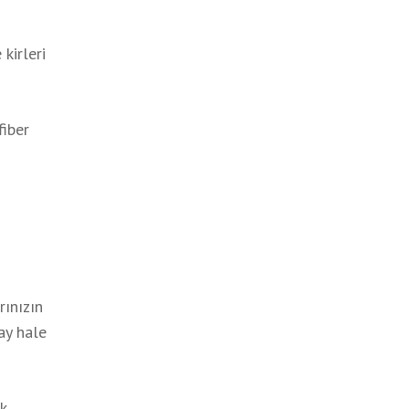
 kirleri
fiber
rınızın
lay hale
k,