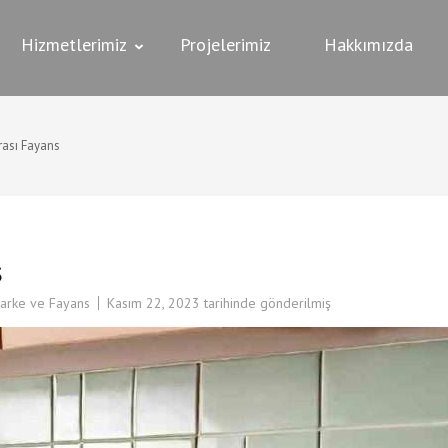
KORASYON
re,İşyeri Dekorasyonu
Hizmetlerimiz
Projelerimiz
Hakkımızda
rası Fayans
s
Parke ve Fayans
Kasım 22, 2023
tarihinde gönderilmiş