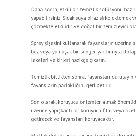
Daha sonra, etkili bir temizlik solüsyonu hazı
yapabilirsiniz. Sıcak suya biraz sirke eklemek ve
çözmekte etkilidir ve doğal bir temizleyici olar
Sprey şişesini kullanarak fayansların üzerine 
bez veya yumuşak bir sünger yardımıyla dolapl
lekeleri ve kirleri nazikçe çıkarın.
Temizlik bittikten sonra, fayansları durulayın 
fayansların parlaklığını geri getirir.
Son olarak, koruyucu önlemler almak önemlidir.
üzerine yapışkanlı bir koruyucu film veya özel 
getirecek ve fayansları koruyacaktır.
Mutfak dolabı arası fayans temizliği, düzenli 