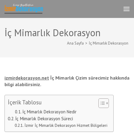
İçeriğe
atla
İzmir Tadilat Dekorasyon
İzmir Dekorasyon Komple Ev,Daire,İşyeri
(Enter
Dekorasyonu
tuşuna
basın)
İç Mimarlık Dekorasyon
Ana Sayfa
>
İç Mimarlık Dekorasyon
izmirdekorasyon.net
İç Mimarlık Çizim sürecimiz hakkında
bilgi alabilirsiniz.
İçerik Tablosu
İç Mimarlık Dekorasyon Nedir
İç Mimarlık Dekorasyon Süreci
İzmir İç Mimarlık Dekorasyon Hizmet Bölgeleri