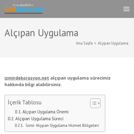
İçeriğe
atla
İzmir Tadilat Dekorasyon
İzmir Dekorasyon Komple Ev,Daire,İşyeri
(Enter
Dekorasyonu
tuşuna
basın)
Alçıpan Uygulama
Ana Sayfa
>
Alçıpan Uygulama
izmirdekorasyon.net
alçıpan uygulama sürecimiz
hakkında bilgi alabilirsiniz.
İçerik Tablosu
Alçıpan Uygulama Önemi
Alçıpan Uygulama Süreci
İzmir Alçıpan Uygulama Hizmet Bölgeleri