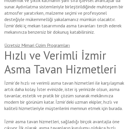
modernlik ve şıklık katmanın yanı sıra işlevsel avantajlar da
sunar. Aydınlatma sistemleriyle birleştirildiğinde muhteşem bir
atmosfer yaratırken, malzeme seçimi ve profesyonel
desteğiyle mükemmelliği yakalamanız mümkün olacaktır.
İzmir’deki iç mekan tasarımında asma tavanları tercih ederek
mekanınıza benzersiz bir dokunuş katabilirsiniz.
Ücretsiz Mimari Çizim Programları
Hızlı ve Verimli İzmir
Asma Tavan Hizmetleri
İzmir’de hızlı ve verimli asma tavan hizmetleri ile karşılaşmak
artık daha kolay. İster evinizde, ister iş yerinizde olsun, asma
tavanlar, estetik ve pratik bir çözüm sunarak mekânınıza
modern bir görünüm katar. İzmir’deki uzman ekipler, hızlı ve
kaliteli hizmetleriyle müşterilerini memnun etmek için burada.
İzmir asma tavan hizmetleri, sağladığı birçok avantajla öne
çıkıyor. İlk olarak, asma tavanların kurulumu oldukça hızlı