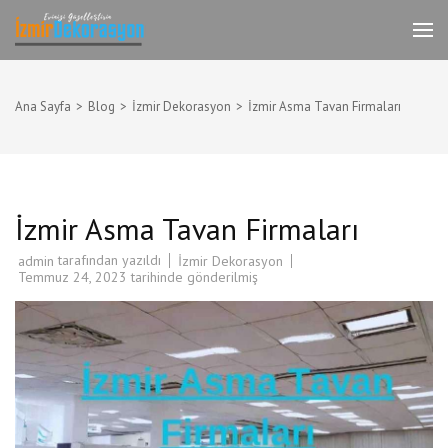
İçeriğe
atla
İzmir Tadilat Dekorasyon
İzmir Dekorasyon Komple Ev,Daire,İşyeri
(Enter
Dekorasyonu
tuşuna
basın)
Ana Sayfa
>
Blog
>
İzmir Dekorasyon
>
İzmir Asma Tavan Firmaları
İzmir Asma Tavan Firmaları
tarafından yazıldı
İzmir Dekorasyon
admin
Temmuz 24, 2023
tarihinde gönderilmiş