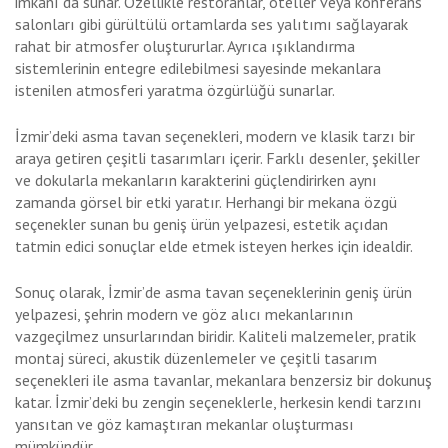
imkanı da sunar. Özellikle restoranlar, oteller veya konferans
salonları gibi gürültülü ortamlarda ses yalıtımı sağlayarak
rahat bir atmosfer oluştururlar. Ayrıca ışıklandırma
sistemlerinin entegre edilebilmesi sayesinde mekanlara
istenilen atmosferi yaratma özgürlüğü sunarlar.
İzmir’deki asma tavan seçenekleri, modern ve klasik tarzı bir
araya getiren çeşitli tasarımları içerir. Farklı desenler, şekiller
ve dokularla mekanların karakterini güçlendirirken aynı
zamanda görsel bir etki yaratır. Herhangi bir mekana özgü
seçenekler sunan bu geniş ürün yelpazesi, estetik açıdan
tatmin edici sonuçlar elde etmek isteyen herkes için idealdir.
Sonuç olarak, İzmir’de asma tavan seçeneklerinin geniş ürün
yelpazesi, şehrin modern ve göz alıcı mekanlarının
vazgeçilmez unsurlarından biridir. Kaliteli malzemeler, pratik
montaj süreci, akustik düzenlemeler ve çeşitli tasarım
seçenekleri ile asma tavanlar, mekanlara benzersiz bir dokunuş
katar. İzmir’deki bu zengin seçeneklerle, herkesin kendi tarzını
yansıtan ve göz kamaştıran mekanlar oluşturması
mümkündür.