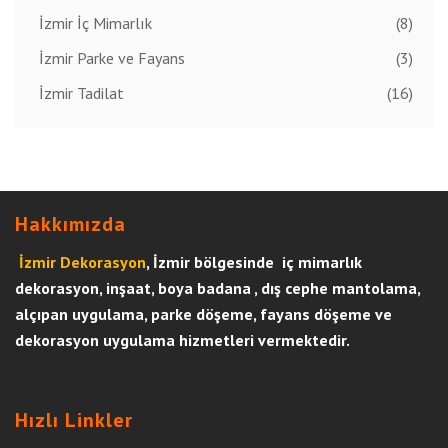
İzmir İç Mimarlık
(8)
İzmir Parke ve Fayans
(3)
İzmir Tadilat
(16)
Hakkımızda
İzmir Dekorasyon
, İzmir bölgesinde iç mimarlık
dekorasyon, inşaat, boya badana , dış cephe mantolama,
alçıpan uygulama, parke döşeme, fayans döşeme ve
dekorasyon uygulama hizmetleri vermektedir.
Hızlı Linkler