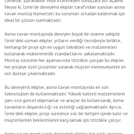
tavanlar, yıpranabilir veya istenmeyen sonuçlara yol açabilir.
Neyse ki, İzmir’de deneyimli ekipler tarafından sunulan asma
tavan montaj hizmetleri, bu sorunları ortadan kaldırmak için
ideal bir çözüm sunmaktadır.
Asma tavan montajında deneyim büyük bir öneme sahiptir.
İzmir’deki uzman ekipler, yılların verdiği tecrübeyle birlikte,
herhangi bir proje için en uygun teknikleri ve malzemeleri
kullanarak mükemmellik standartlarını yakalamaktadır.
Montaj sürecinin her aşamasında titizlikle çalışan bu ekipler,
her projeye özel çözümler sunarak müşteri memnuniyetini en
üst düzeye çıkarmaktadır.
Bu deneyimli ekipler, asma tavan montajında en son
teknolojileri de kullanmaktadır. Yüksek kaliteli malzemelerin
yanı sıra güncel ekipmanlar ve araçlar da kullanılarak, asma
tavanların dayanıklılığı ve estetiği sağlanmaktadır. Ayrıca,
İzmir’deki ekipler, proje süresince sıkı bir iletişim içinde kalır ve
müşterilerinin beklentilerini karşılamak için titizlikle çalışır.
Asma tavan montajında deneyimli ekipler, her türlü projeye