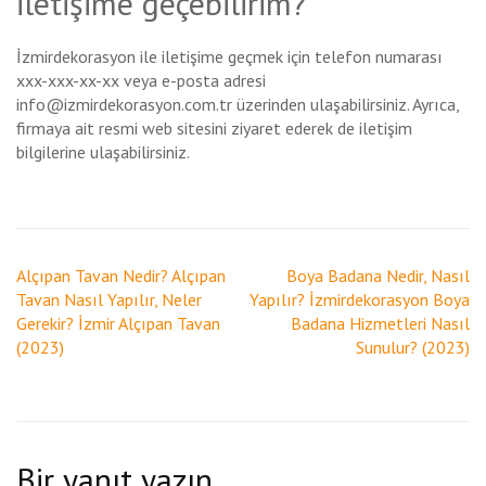
iletişime geçebilirim?
İzmirdekorasyon ile iletişime geçmek için telefon numarası
xxx-xxx-xx-xx veya e-posta adresi
info@izmirdekorasyon.com.tr üzerinden ulaşabilirsiniz. Ayrıca,
firmaya ait resmi web sitesini ziyaret ederek de iletişim
bilgilerine ulaşabilirsiniz.
Yazı
Alçıpan Tavan Nedir? Alçıpan
Boya Badana Nedir, Nasıl
gezinmesi
Tavan Nasıl Yapılır, Neler
Yapılır? İzmirdekorasyon Boya
Gerekir? İzmir Alçıpan Tavan
Badana Hizmetleri Nasıl
(2023)
Sunulur? (2023)
Bir yanıt yazın