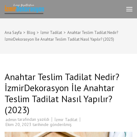
İçeriğe
atla
İzmir Tadilat Dekorasyon
İzmir Dekorasyon Komple Ev,Daire,İşyeri
(Enter
Dekorasyonu
tuşuna
basın)
Ana Sayfa
>
Blog
>
İzmir Tadilat
>
Anahtar Teslim Tadilat Nedir?
İzmirDekorasyon İle Anahtar Teslim Tadilat Nasıl Yapılır? (2023)
Anahtar Teslim Tadilat Nedir?
İzmirDekorasyon İle Anahtar
Teslim Tadilat Nasıl Yapılır?
(2023)
tarafından yazıldı
İzmir Tadilat
admin
Ekim 20, 2023
tarihinde gönderilmiş