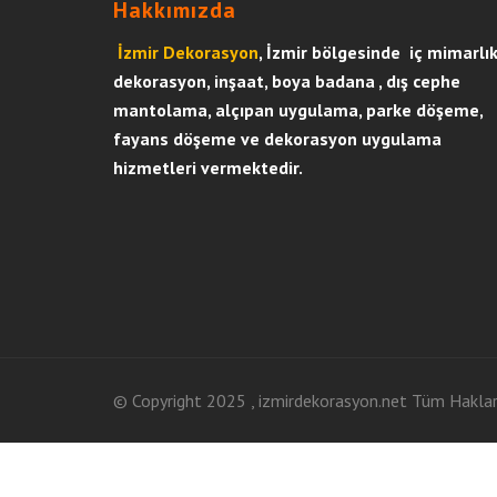
Hakkımızda
İzmir Dekorasyon
, İzmir bölgesinde iç mimarlı
dekorasyon, inşaat, boya badana , dış cephe
mantolama, alçıpan uygulama, parke döşeme,
fayans döşeme ve dekorasyon uygulama
hizmetleri vermektedir.
© Copyright 2025 , izmirdekorasyon.net Tüm Hakları