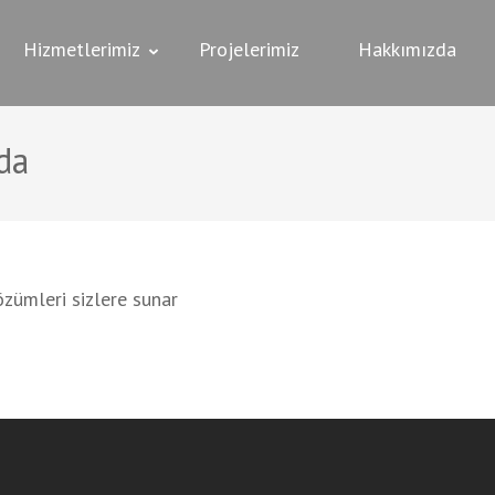
KORASYON
re,İşyeri Dekorasyonu
Hizmetlerimiz
Projelerimiz
Hakkımızda
da
özümleri sizlere sunar