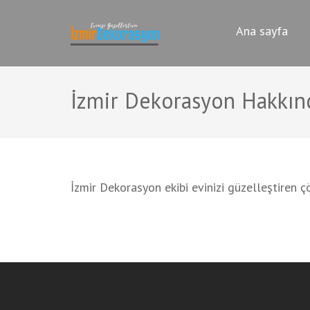
İçeriğe
İZMIR TADILAT DE
atla
İzmir Dekorasyon Komple Ev,Dai
Ana sayfa
(Enter
tuşuna
basın)
İzmir Dekorasyon Hakkın
İzmir Dekorasyon ekibi evinizi güzelleştiren ç