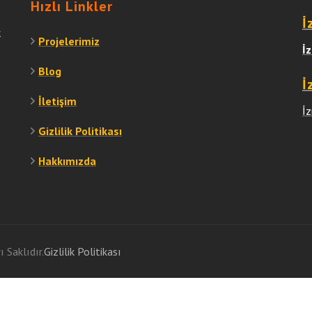
Hızlı Linkler
İ
k
Projelerimiz
İ
Blog
İ
İletişim
İ
Gizlilik Politikası
Hakkımızda
 Saklıdır.
Gizlilik Politikası